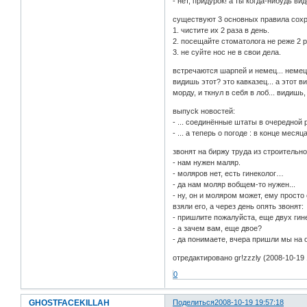
- нет, придурок! а ты когда-нибудь в
существуют 3 основных правила сох
1. чистите их 2 раза в день.
2. посещайте стоматолога не реже 2 ра
3. не суйте нос не в свои дела.
встречаются шарпей и немец... немец 
видишь этот? это кавказец... а этот
морду, и ткнул в себя в лоб... видишь,
выпyсk новостей:
- ... соединённые штаты в очередной 
- ... а теперь о погоде : в конце ме
звонят на биржу труда из строительно
- нам нужен маляр.
- моляров нет, есть гинеколог…
- да нам моляр вобщем-то нужен...
- ну, он и моляром может, ему прост
взяли его, а через день опять звонят:
- пришлите пожалуйста, еще двух гин
- а зачем вам, еще двое?
- да понимаете, вчера пришли мы на 
отредактировано gr!zzzly (2008-10-19 
0
GHOSTFACEKILLAH
Поделиться
2008-10-19 19:57:18