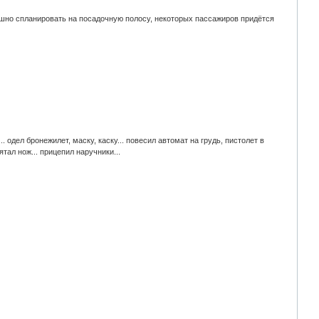
пешно спланиpовать на посадочнyю полосy, некотоpых пассажиpов пpидётся
.. одел бронежилет, маску, каску... повесил автомат на грудь, пистолет в
ятал нож... прицепил наручники...