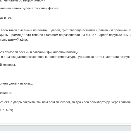
идел человека со второй женой?
ранения ваших зубов в хорошей форме.
з в год.
весь такой смелый и на понтах... давай, грит, хвалица всякими шрамами и прочими шт
 видишь шрамище? это типа со стаффом не разошелся... а ты чо? шарпей подумал ним
 грит, дырку? жёпа...
pаз отказали россии в оказании финансовой помощи...
сяца в сша ожидается pезкое повышение темпеpатypы, ypаганные ветры, местами воздух 
й конторы:
о очень деньги нужны…
екологов.
объект, а дверь закрыта, так нам ваш гинеколог, за два часа всю квартиру, через зам
12:14:39)