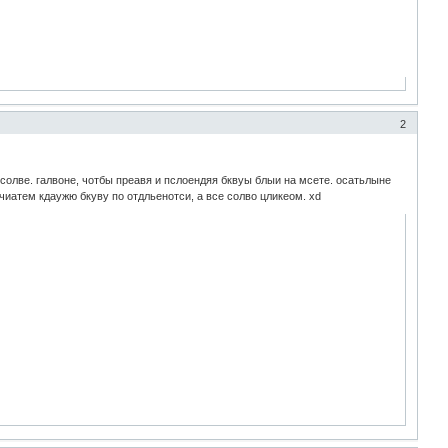
2
 солве. галвоне, чотбы преавя и пслоендяя бквуы блыи на мсете. осатьлыне
 чиатем кдаужю бкуву по отдльенотси, а все солво цликеом. xd