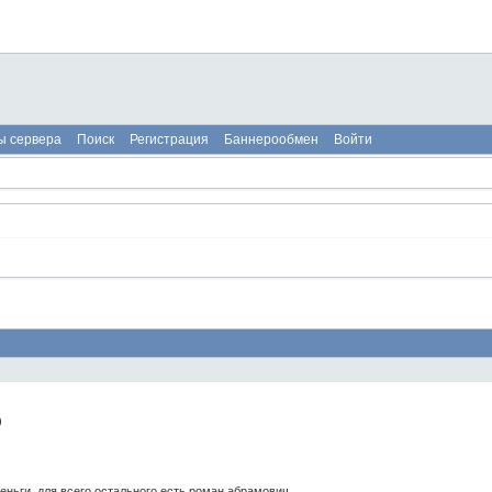
ы сервера
Поиск
Регистрация
Баннерообмен
Войти
)
еньги, для всего остального есть роман абрамович.