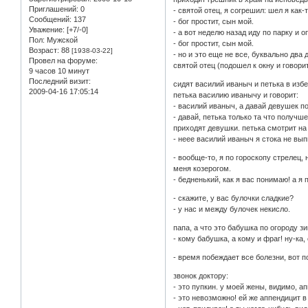
Приглашений:
0
- святой отец, я согрешил: шел я как
Сообщений:
137
- бог простит, сын мой.
Уважение:
[+7/-0]
- а вот неделю назад иду по парку и 
Пол:
Мужской
- бог простит, сын мой.
Возраст:
88
[1938-03-22]
- но и это еще не все, буквально два
Провел на форуме:
святой отец (подошел к окну и говорит
9 часов 10 минут
Последний визит:
сидят василий иваныч и петька в избе
2009-04-16 17:05:14
петька василию иванычу и говорит:
- василий иваныч, а давай девушек п
- давай, петька только та что получше
приходят девушки. петька смотрит на 
- неее василий иваныч я стока не вып
- вообще-то, я по гороскопу стрелец,
меня козерогом.
- бедненький, как я вас понимаю! а я 
- скажите, у вас булочки сладкие?
- у нас и между булочек некисло.
папа, а что это бабушка по огороду з
- кому бабушка, а кому и фраг! ну-ка,
- время побеждает все болезни, вот 
звонок доктору:
- это пупкин. у моей жены, видимо, а
- это невозможно! ей же аппендицит 