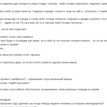
-то недельки две назад по улице и вдруг смотрю - небо тучами заволокло, подумал к дож
опять небо тучами занесло, подумал к дождю, пошел к теще на чай и...согрешил с тещей
 дня назад иду по городу и снова небо тучами затянуло, подумал к дождю и решил к тест
): - идика ты на х*й сын мой, не то я смотрю небо тучами затянуло...
, после боя отдыхают.
озовем чтоли, расслабимся
 моя будет я ж комдив как-никак. ну а тебе та что похуже соответственно... но ты не 
свою и говорит:
ью...
 но жена все время хочет сделать
по гороскопу дева, но если хотите, можете сделать меня раком...
игзагами стрейфится?, -спрашивает отца маленький квакер.
 сынок, подай еще ракет!
поэтому в российских бесплатных поликлиниках такие длинные очереди на приём.
ппендицит.
в прошлом году удалили. вы когда-нибудь видели человека со вторым аппендицитом?