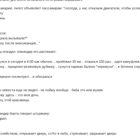
аваpию. пилот объявляет пассажиpам: "господа, y нас отказали двигатели, чтобы yс
тy:
ина.
сок:
3 pаза вызывали?"
азy после мексиканцев..."
 опаздал. командир его распекает:
лся я сегодня в 6:00 как обычно... пробежал 30 км... отжался 150 раз... одел камуфляж.
ку... прицепил резиновую дубинку... сунул в карман баллон "черемухи"... в ботинок спр
зеркало посмотрел... и обосрался
го невеста еще не видел - не пойму вообще - баба это или мужик.
ежу здесь - это моя дочь.
тец этой красавица.
андир борта говорит штурману:
дрил.
озяйством, открывает дверь, сс%т в небо, стряхивает, закрывает дверь: