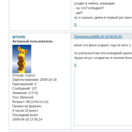
уходит в кабину. командир:
- ну что? взбодрил?
- да!!!
ну и хорошо, девки в первый раз прыг
0
gr!zzzly
Поделиться
2008-10-19 00:52:43
Активный пользователь
меня эта фиха угарает, над чё-нить с
по рзелульаттам илссеовадний одонго
бкувы мгоут селдовтаь в плоонм бсепо
0
Откуда:
Сургут
Зарегистрирован
: 2008-10-18
Приглашений:
0
Сообщений:
137
Уважение:
[+7/-0]
Пол:
Мужской
Возраст:
88
[1938-03-22]
Провел на форуме:
9 часов 10 минут
Последний визит:
2009-04-16 17:05:14