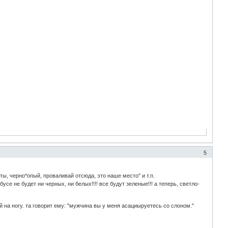
5
 ты, черно*опый, проваливай отсюда, это наше место" и т.п.
усе не будет ни черных, ни белых!!!! все будут зеленые!!! а теперь, светло-
 на ногу. та говорит ему: "мужчина вы у меня асациыруетесь со слоном."