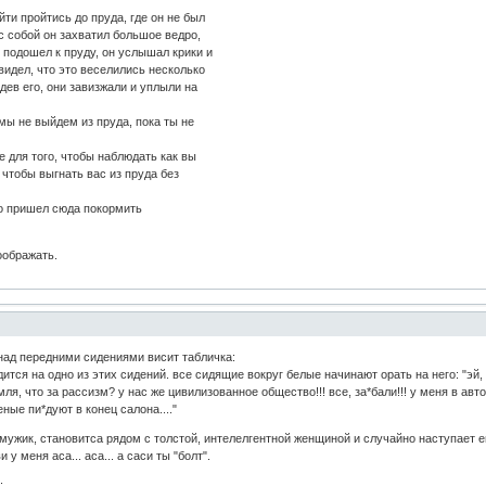
ти пройтись до пруда, где он не был
 с собой он захватил большое ведро,
н подошел к пруду, он услышал крики и
видел, что это веселились несколько
дев его, они завизжали и уплыли на
мы не выйдем из пруда, пока ты не
е для того, чтобы наблюдать как вы
, чтобы выгнать вас из пруда без
то пришел сюда покормить
оображать.
над передними сидениями висит табличка:
дится на одно из этих сидений. все сидящие вокруг белые начинают орать на него: "эй,
я, что за рассизм? у нас же цивилизованное общество!!! все, за*бали!!! у меня в автоб
ные пи*дуют в конец салона...."
 мужик, становитса рядом с толстой, интелелгентной женщиной и случайно наступает ей
 у меня аса... аса... а саси ты "болт".
: