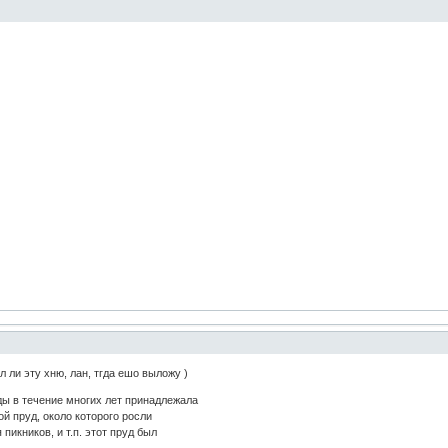
 ли эту хню, лан, тгда ешо выложу )
ы в течение многих лет принадлежала
й пруд, около которого росли
пикников, и т.п. этот пруд был