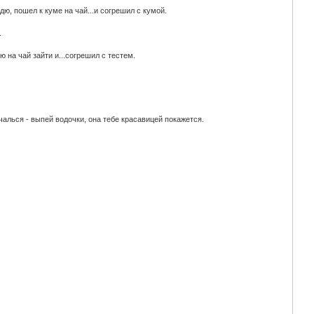
дю, пошел к куме на чай...и согрешил с кумой.
.
ю на чай зайти и...согрешил с тестем.
печалься - выпей водочки, она тебе красавицей покажется.