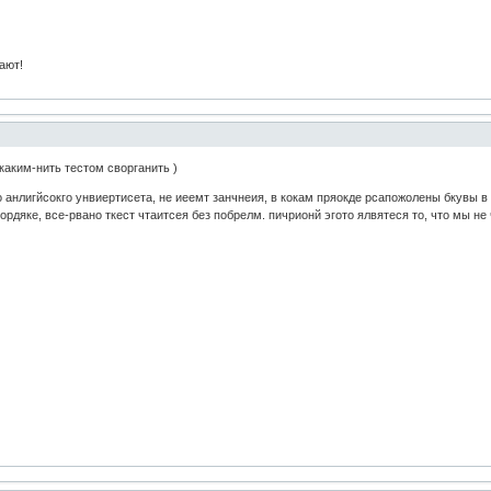
ают!
 каким-нить тестом сворганить )
 анлигйсокго унвиертисета, не иеемт занчнеия, в кокам пряокде рсапожолены бкувы в
рдяке, все-рвано ткест чтаитсея без побрелм. пичрионй эгото ялвятеся то, что мы не