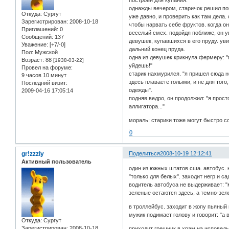
однажды вечером, старичок решил пой
Откуда:
Сургут
уже давно, и проверить как там дела.
Зарегистрирован
: 2008-10-18
чтобы нарвать себе фруктов. когда о
Приглашений:
0
веселый смех. подойдя поближе, он у
Сообщений:
137
девушек, купавшихся в его пруду. уви
Уважение:
[+7/-0]
дальний конец пруда.
Пол:
Мужской
одна из девушек крикнула фермеру: "
Возраст:
88
[1938-03-22]
уйдешь!"
Провел на форуме:
старик нахмурился. "я пришел сюда н
9 часов 10 минут
здесь плаваете голыми, и не для того
Последний визит:
одежды".
2009-04-16 17:05:14
подняв ведро, он продолжил: "я прос
аллигатора..."
мораль: старики тоже могут быстро с
0
gr!zzzly
Поделиться
2008-10-19 12:12:41
Активный пользователь
один из южных штатов сша. автобус. 
"только для белых". заходит негр и са
водитель автобуса не выдерживает: "мл
зеленые остаются здесь, а темно-зеле
в троллейбус. заходит в жопу пьяный
мужик подимает голову и говорит: "а ви
Откуда:
Сургут
Зарегистрирован
: 2008-10-18
приходит грешник в храм на исповедь