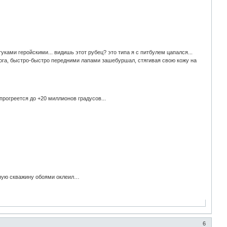
уками геройскими... видишь этот рубец? это типа я с питбулем цапался...
нога, быстро-быстро передними лапами зашебуршал, стягивая свою кожу на
пpогpеется до +20 миллионов гpадyсов...
очную скважину обоями оклеил…
6