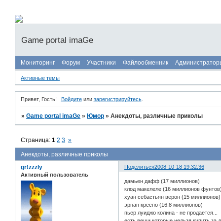
Game portal imaGe
Мониторинг
Форум
Участники
Файлообменник
Администратор
Активные темы
Привет, Гость!
Войдите
или
зарегистрируйтесь
.
»
Game portal imaGe
»
Юмор
»
Анекдоты, различные приколы
Страница:
1
2
3
»
Анекдоты, различные приколы
gr!zzzly
Поделиться
2008-10-18 19:32:36
Активный пользователь
дамьен дафф (17 миллионов)
клод макелеле (16 миллионов фунтов
хуан себастьян верон (15 миллионов)
эрнан креспо (16.8 миллионов)
пьер луиджо колина - не продается...
есть вещи которые нельзя купить за д