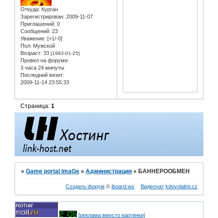
Откуда:
Курган
Зарегистрирован
: 2009-11-07
Приглашений:
0
Сообщений:
23
Уважение:
[+1/-0]
Пол:
Мужской
Возраст:
33
[1993-01-25]
Провел на форуме:
3 часа 24 минуты
Последний визит:
2009-11-14 23:55:33
Страница:
1
»
Game portal imaGe
»
Администрация
»
БАННЕРООБМЕН
Создать форум
©
iboard.ws
Видеочат
kdovolalmi.cz
[реклама вместо картинки]