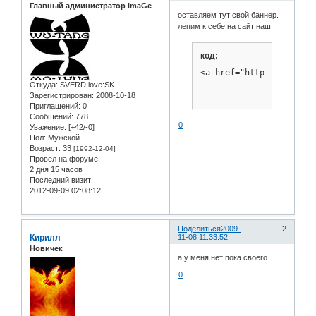
Главный администратор imaGe
оставляем тут свой баннер.
лепим к себе на сайт наш.
код:
<a href="http://image.b
Откуда:
SVERD:love:SK
Зарегистрирован
: 2008-10-18
Приглашений:
0
Сообщений:
778
0
Уважение:
[+42/-0]
Пол:
Мужской
Возраст:
33
[1992-12-04]
Провел на форуме:
2 дня 15 часов
Последний визит:
2012-09-09 02:08:12
Поделиться
2009-
2
Кирилл
11-08 11:33:52
Новичек
а у меня нет пока своего
0