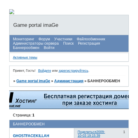
Game portal imaGe
Мониторинг
Форум
Участники
Файлообменник
Администраторы сервера
Поиск
Регистрация
Баннерообмен
Войти
Активные темы
Привет, Гость!
Войдите
или
зарегистрируйтесь
.
»
Game portal imaGe
»
Администрация
»
БАННЕРООБМЕН
Страница:
1
БАННЕРООБМЕН
Поделиться
2009-
1
GHOSTFACEKILLAH
10-03 19:15:39