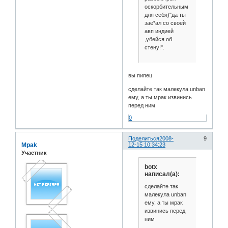
оскорбительным
для себя)"да ты
зае*ал со своей
авп индией
,убейся об
стену!".
вы пипец
сделайте так малекула unban
ему, а ты мрак извинись
перед ним
0
Поделиться
2008-
9
Mpak
12-15 10:34:23
Участник
botx
написал(а):
сделайте так
малекула unban
ему, а ты мрак
извинись перед
ним