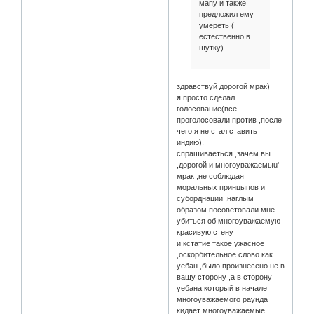
мапу и также
предложил ему
умереть (
естественно в
шутку) ...
здравствуй дорогой мрак)
я просто сделал
голосование(все
проголосовали против ,после
чего я не стал ставить
индию).
спрашиваеться ,зачем вы
,дорогой и многоуважаемыu'
мрак ,не соблюдая
моральных принцыпов и
суборднации ,наглым
образом посоветовали мне
убиться об многоуважаемую
красивую стену
и кстатие такое ужасное
,оскорбительное слово как
уебан ,было произнесено не в
вашу сторону ,а в сторону
уебана который в начале
многоуважаемого раунда
кидает многоуважаемые