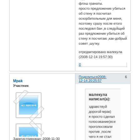
флэш гранаты.
просто предложение убиться
об стену я посчитал
оскорбительным для меня,
поэтому сразу после етого
последовл бан ,в следуйщий
раз предложение убиться об
стену я посчитаю ,как-добрый
совет ,шутку.
отредактировано малекула
(2008-12-14 19:57:30)
0
Поделиться
2008-
6
Mpak
12-14 20:25:57
Участник
малекула
написал(а):
здравствуй
дорогой мрак)
я просто сделал
голосование(все
проголосовали
против ,после
чего я не стал
Зарегистрирован
: 2008-11-30