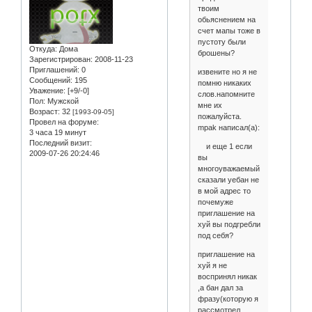
твоим
обьяснением на
счет мапы тоже в
пустоту были
Откуда:
Дома
брошены?
Зарегистрирован
: 2008-11-23
Приглашений:
0
извените но я не
Сообщений:
195
помню никаких
Уважение:
[+9/-0]
слов.напомните
Пол:
Мужской
мне их
Возраст:
32
[1993-09-05]
пожалуйста.
Провел на форуме:
mpak написал(а):
3 часа 19 минут
Последний визит:
и еще 1 если
2009-07-26 20:24:46
вы
многоуважаемый
сказали уебан не
в мой адрес то
почемуже
приглашение на
хуй вы подгребли
под себя?
приглашение на
хуй я не
воспринял никак
,а бан дал за
фразу(которую я
рассмотрел