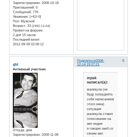
Зарегистрирован
: 2008-10-18
Приглашений:
0
Сообщений:
778
Уважение:
[+42/-0]
Пол:
Мужской
Возраст:
33
[1992-12-04]
Провел на форуме:
2 дня 15 часов
Последний визит:
2012-09-09 02:08:12
Поделиться
2008-
5
ghl
12-14 19:27:21
Активный участник
mpak
написал(а):
малекула (не
буду хатруднять
себя написанием
этого ника)
ситуация
малекула ставит
голосование на
авп индия
я говорю заеб со
Откуда:
дом
своим авп
Зарегистрирован
: 2008-11-08