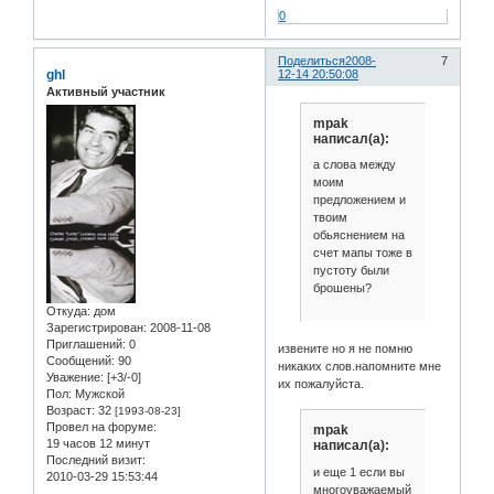
0
Поделиться
2008-
7
ghl
12-14 20:50:08
Активный участник
mpak
написал(а):
а слова между
моим
предложением и
твоим
обьяснением на
счет мапы тоже в
пустоту были
брошены?
Откуда:
дом
Зарегистрирован
: 2008-11-08
Приглашений:
0
извените но я не помню
Сообщений:
90
никаких слов.напомните мне
Уважение:
[+3/-0]
их пожалуйста.
Пол:
Мужской
Возраст:
32
[1993-08-23]
Провел на форуме:
mpak
19 часов 12 минут
написал(а):
Последний визит:
и еще 1 если вы
2010-03-29 15:53:44
многоуважаемый