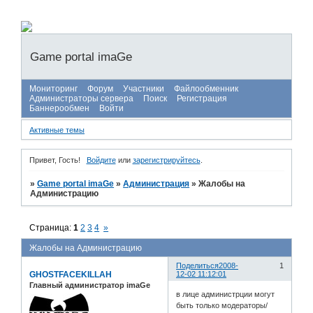
Game portal imaGe
Мониторинг
Форум
Участники
Файлообменник
Администраторы сервера
Поиск
Регистрация
Баннерообмен
Войти
Активные темы
Привет, Гость!
Войдите
или
зарегистрируйтесь
.
»
Game portal imaGe
»
Администрация
»
Жалобы на
Администрацию
Страница:
1
2
3
4
»
Жалобы на Администрацию
Поделиться
2008-
1
GHOSTFACEKILLAH
12-02 11:12:01
Главный администратор imaGe
в лице администрции могут
быть только модераторы/