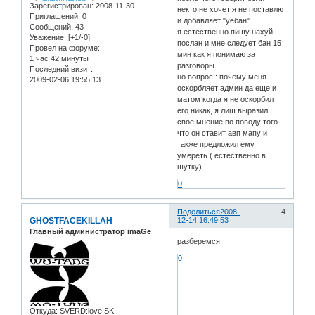
Зарегистрирован
: 2008-11-30
некто не хочет я не поставлю
Приглашений:
0
и добавляет "уебан"
Сообщений:
43
я естественно пишу нахуй
Уважение:
[+1/-0]
послан и мне следует бан 15
Провел на форуме:
мин как я понимаю за
1 час 42 минуты
разговоры
Последний визит:
но вопрос : почему меня
2009-02-06 19:55:13
оскорбляет админ да еще и
матом когда я не оскорбил
его никак, я лиш выразил
свое мнение по поводу того
что он ставит авп мапу и
также предложил ему
умереть ( естественно в
шутку) ...
0
Поделиться
2008-
4
GHOSTFACEKILLAH
12-14 16:49:53
Главный администратор imaGe
разберемся
0
Откуда:
SVERD:love:SK