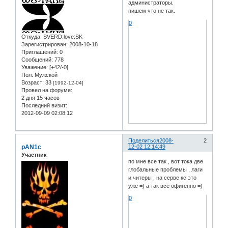
администраторы.
пишем что не так.
0
Откуда:
SVERD:love:SK
Зарегистрирован
: 2008-10-18
Приглашений:
0
Сообщений:
778
Уважение:
[+42/-0]
Пол:
Мужской
Возраст:
33
[1992-12-04]
Провел на форуме:
2 дня 15 часов
Последний визит:
2012-09-09 02:08:12
Поделиться
2008-
2
pAN1c
12-02 12:14:49
Участник
по мне все так , вот тока две
глобальные проблемы , лаги
и читеры , на серве кс это
уже =) а так всё офигенно =)
0