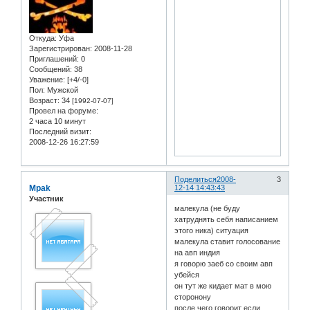
Откуда:
Уфа
Зарегистрирован
: 2008-11-28
Приглашений:
0
Сообщений:
38
Уважение:
[+4/-0]
Пол:
Мужской
Возраст:
34
[1992-07-07]
Провел на форуме:
2 часа 10 минут
Последний визит:
2008-12-26 16:27:59
Поделиться
2008-
3
Mpak
12-14 14:43:43
Участник
малекула (не буду
хатруднять себя написанием
этого ника) ситуация
малекула ставит голосование
на авп индия
я говорю заеб со своим авп
убейся
он тут же кидает мат в мою
сторонону
после чего говорит если