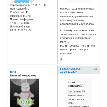
Зарегистрирован
: 2008-11-30
Приглашений:
0
бан был на 15 мин и слетел
Сообщений:
43
после смены мапы
Уважение:
[+1/-0]
извинения думаю излишни
Провел на форуме:
поскольку я невижу
1 час 42 минуты
оскорблений в моих словах
Последний визит:
2009-02-06 19:55:13
пс малекула прости но я не
запоминаю все твои маты и к
сожалению напомнить не
могу ....
раз ты гоовриш что мат не в
мою сторону то вопрос
исчерпан.
0
Поделиться
2008-
10
botx
12-15 12:23:44
Главный модератор
mpak
написал(а):
бан был на 15
мин и слетел
после смены
мапы
извинения думаю