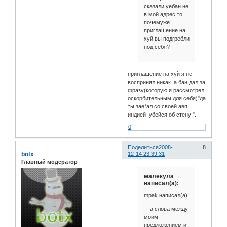
сказали уебан не
в мой адрес то
почемуже
приглашение на
хуй вы подгребли
под себя?
приглашение на хуй я не
воспринял никак ,а бан дал за
фразу(которую я рассмотрел
оскорбительным для себя)"да
ты зае*ал со своей авп
индией ,убейся об стену!".
0
Поделиться
2008-
8
botx
12-14 23:39:31
Главный модератор
малекула
написал(а):
mpak написал(а):
а слова между
моим
предложением и