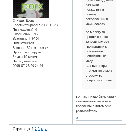
излишни
поскольку я
невижу
оскорблений в
Откуда:
Дома
моих словах
Зарегистрирован
: 2008-11-23
Приглашений:
0
пс малекула
Сообщений:
195
прости но я не
Уважение:
[+9/-0]
запоминаю все
Пол:
Мужской
твои маты и к
Возраст:
32
[1993-09-05]
сожалению
Провел на форуме:
напомнить не
3 часа 19 минут
могу ....
Последний визит:
раз ты гоовриш
2009-07-26 20:24:46
что мат не в мою
сторону то
вопрос исчерпан.
вот так и надо было сразу,
сначала выясните все
проблемы а потом уже
разбирайтесь
0
Страница:
1
2
3
4
»