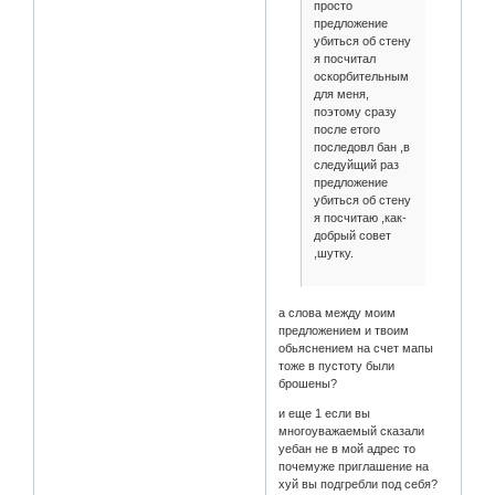
просто
предложение
убиться об стену
я посчитал
оскорбительным
для меня,
поэтому сразу
после етого
последовл бан ,в
следуйщий раз
предложение
убиться об стену
я посчитаю ,как-
добрый совет
,шутку.
а слова между моим
предложением и твоим
обьяснением на счет мапы
тоже в пустоту были
брошены?
и еще 1 если вы
многоуважаемый сказали
уебан не в мой адрес то
почемуже приглашение на
хуй вы подгребли под себя?