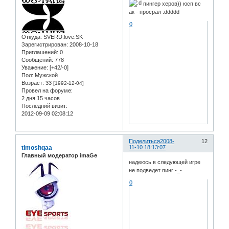
пингер херов)) юсп вс
ак - просрал :ddddd
0
Откуда:
SVERD:love:SK
Зарегистрирован
: 2008-10-18
Приглашений:
0
Сообщений:
778
Уважение:
[+42/-0]
Пол:
Мужской
Возраст:
33
[1992-12-04]
Провел на форуме:
2 дня 15 часов
Последний визит:
2012-09-09 02:08:12
Поделиться
2008-
12
timoshqaa
11-10 18:13:07
Главный модератор imaGe
надеюсь в следующей игре
не подведет пинг -_-
0