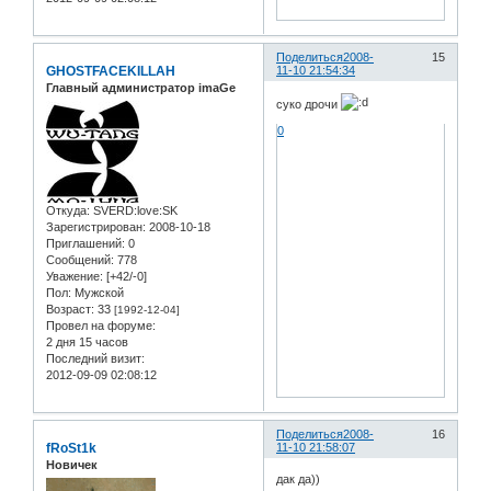
Поделиться
2008-
15
GHOSTFACEKILLAH
11-10 21:54:34
Главный администратор imaGe
суко дрoчи
0
Откуда:
SVERD:love:SK
Зарегистрирован
: 2008-10-18
Приглашений:
0
Сообщений:
778
Уважение:
[+42/-0]
Пол:
Мужской
Возраст:
33
[1992-12-04]
Провел на форуме:
2 дня 15 часов
Последний визит:
2012-09-09 02:08:12
Поделиться
2008-
16
fRoSt1k
11-10 21:58:07
Новичек
дак да))