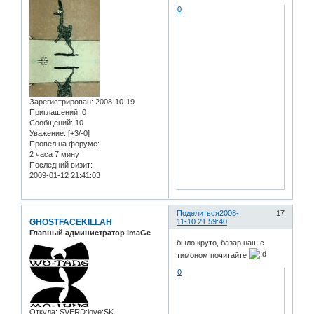
0
Зарегистрирован
: 2008-10-19
Приглашений:
0
Сообщений:
10
Уважение:
[+3/-0]
Провел на форуме:
2 часа 7 минут
Последний визит:
2009-01-12 21:41:03
Поделиться
2008-
17
GHOSTFACEKILLAH
11-10 21:59:40
Главный администратор imaGe
было круто, базар наш с
тимоном почитайте
0
Откуда:
SVERD:love:SK