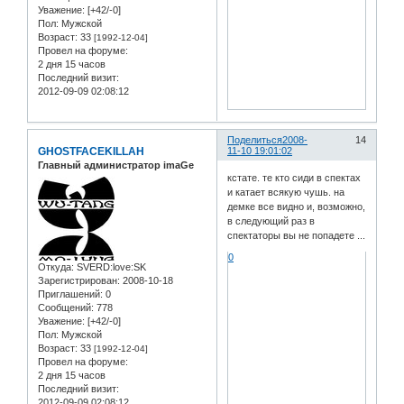
Уважение:
[+42/-0]
Пол:
Мужской
Возраст:
33
[1992-12-04]
Провел на форуме:
2 дня 15 часов
Последний визит:
2012-09-09 02:08:12
Поделиться
2008-
14
GHOSTFACEKILLAH
11-10 19:01:02
Главный администратор imaGe
кстате. те кто сиди в спектах
и катает всякую чушь. на
демке все видно и, возможно,
в следующий раз в
спектаторы вы не попадете ...
0
Откуда:
SVERD:love:SK
Зарегистрирован
: 2008-10-18
Приглашений:
0
Сообщений:
778
Уважение:
[+42/-0]
Пол:
Мужской
Возраст:
33
[1992-12-04]
Провел на форуме:
2 дня 15 часов
Последний визит:
2012-09-09 02:08:12