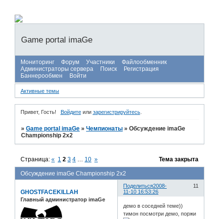
Game portal imaGe
Мониторинг
Форум
Участники
Файлообменник
Администраторы сервера
Поиск
Регистрация
Баннерообмен
Войти
Активные темы
Привет, Гость!
Войдите
или
зарегистрируйтесь
.
»
Game portal imaGe
»
Чемпионаты
»
Обсуждение imaGe
Championship 2x2
Страница:
«
1
2
3
4
…
10
»
Тема закрыта
Обсуждение imaGe Championship 2x2
Поделиться
2008-
11
GHOSTFACEKILLAH
11-10 16:53:26
Главный администратор imaGe
демо в соседней теме))
тимон посмотри демо, поржи