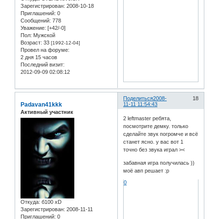
Зарегистрирован
: 2008-10-18
Приглашений:
0
Сообщений:
778
Уважение:
[+42/-0]
Пол:
Мужской
Возраст:
33
[1992-12-04]
Провел на форуме:
2 дня 15 часов
Последний визит:
2012-09-09 02:08:12
Поделиться
2008-
18
Padavan41kkk
11-11 11:54:43
Активный участник
2 leftmaster ребята,
посмотрите демку. только
сделайте звук погромче и всё
станет ясно. у вас вот 1
точно без звука играл ><
забавная игра получилась ))
моё авп решает :р
0
Откуда:
б100 xD
Зарегистрирован
: 2008-11-11
Приглашений:
0