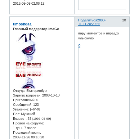
2012-09-09 02:08:12
Поделиться
2008-
20
timoshqaa
11-11 20:29:55
Главный модератор imaGe
пару моментов и вправду
улыбнуло
0
Откуда:
Екатеринбург
Зарегистрирован
: 2008-10-18
Приглашений:
0
Сообщений:
123
Уважение:
[+6/-0]
Пол:
Мужской
Возраст:
33
[1993-05-09]
Провел на форуме:
1 день 7 часов
Последний визит:
2009-11-26 00:18:20