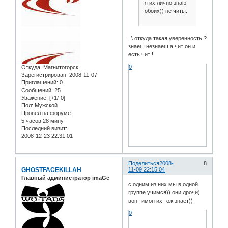
я их лично знаю
обоих)) не читы.
=\ откуда такая уверенность ?
знаеш незнаеш а чит он и
есть чит !
0
Откуда:
Магнитогорск
Зарегистрирован
: 2008-11-07
Приглашений:
0
Сообщений:
25
Уважение:
[+1/-0]
Пол:
Мужской
Провел на форуме:
5 часов 28 минут
Последний визит:
2008-12-23 22:31:01
Поделиться
2008-
8
GHOSTFACEKILLAH
11-09 22:15:04
Главный администратор imaGe
с одним из них мы в одной
группе учимся)) они дрочи)
вон тимон их тож знает))
0