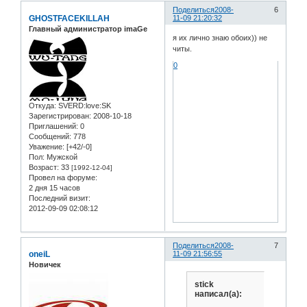
Поделиться
2008-
6
GHOSTFACEKILLAH
11-09 21:20:32
Главный администратор imaGe
я их лично знаю обоих)) не
читы.
0
Откуда:
SVERD:love:SK
Зарегистрирован
: 2008-10-18
Приглашений:
0
Сообщений:
778
Уважение:
[+42/-0]
Пол:
Мужской
Возраст:
33
[1992-12-04]
Провел на форуме:
2 дня 15 часов
Последний визит:
2012-09-09 02:08:12
Поделиться
2008-
7
oneiL
11-09 21:56:55
Новичек
stick
написал(а):