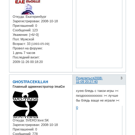
Откуда:
Екатеринбург
Зарегистрирован
: 2008-10-18
Приглашений:
0
Сообщений:
123
Уважение:
[+6/-0]
Пол:
Мужской
Возраст:
33
[1993-05-09]
Провел на форуме:
1 день 7 часов
Последний визит:
2009-11-26 00:18:20
Поделиться
2008-
3
GHOSTFACEKILLAH
11-09 20:27:40
Главный администратор imaGe
хуею блядь с такои игры ><
пиздоооооооооос >< лучше
бы блядь ваще не играли ><
0
Откуда:
SVERD:love:SK
Зарегистрирован
: 2008-10-18
Приглашений:
0
Сообщений:
778