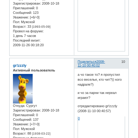
Зарегистрирован
: 2008-10-18
Приглашений:
0
Сообщений:
123
Уважение:
[+6/-0]
Пол:
Мужской
Возраст:
33
[1993-05-09]
Провел на форуме:
1 день 7 часов
Последний визит:
2009-11-26 00:18:20
Поделиться
2008-
10
gr!zzzly
11-10 00:40:02
Активный пользователь
а чо такое то? я пропустил
всо веселье, кто чит?)) кого
надрале?)
и чо за парни так нереал
играют?
Откуда:
Сургут
отредактировано gr!zzzly
Зарегистрирован
: 2008-10-18
(2008-11-10 00:40:57)
Приглашений:
0
0
Сообщений:
137
Уважение:
[+7/-0]
Пол:
Мужской
Возраст:
88
[1938-03-22]