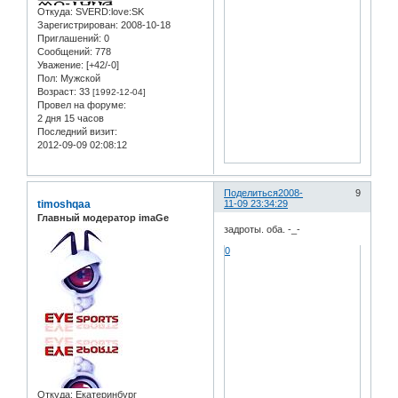
Откуда:
SVERD:love:SK
Зарегистрирован
: 2008-10-18
Приглашений:
0
Сообщений:
778
Уважение:
[+42/-0]
Пол:
Мужской
Возраст:
33
[1992-12-04]
Провел на форуме:
2 дня 15 часов
Последний визит:
2012-09-09 02:08:12
Поделиться
2008-
9
timoshqaa
11-09 23:34:29
Главный модератор imaGe
задроты. оба. -_-
0
Откуда:
Екатеринбург