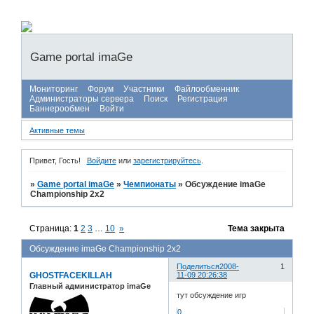
Game portal imaGe
Мониторинг
Форум
Участники
Файлообменник
Администраторы сервера
Поиск
Регистрация
Баннерообмен
Войти
Активные темы
Привет, Гость!
Войдите
или
зарегистрируйтесь
.
»
Game portal imaGe
»
Чемпионаты
»
Обсуждение imaGe
Championship 2x2
Страница:
1
2
3
…
10
»
Тема закрыта
Обсуждение imaGe Championship 2x2
Поделиться
2008-
1
GHOSTFACEKILLAH
11-09 20:26:38
Главный администратор imaGe
тут обсуждение игр
0