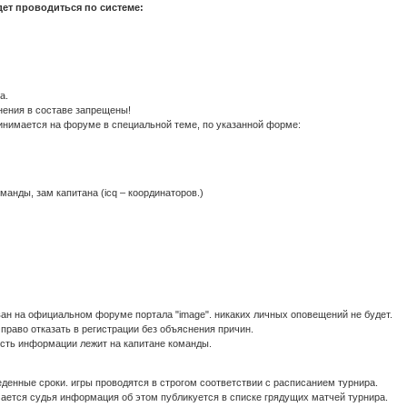
дет проводиться по системе:
а.
нения в составе запрещены!
ринимается на форуме в специальной теме, по указанной форме:
манды, зам капитана (icq – координаторов.)
ван на официальном форуме портала "image". никаких личных оповещений не будет.
 право отказать в регистрации без объяснения причин.
ость информации лежит на капитане команды.
веденные сроки. игры проводятся в строгом соответствии с расписанием турнира.
чается судья информация об этом публикуется в списке грядущих матчей турнира.