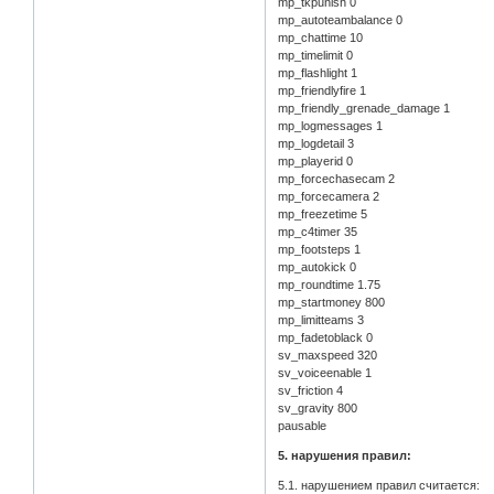
mp_tkpunish 0
mp_autoteambalance 0
mp_chattime 10
mp_timelimit 0
mp_flashlight 1
mp_friendlyfire 1
mp_friendly_grenade_damage 1
mp_logmessages 1
mp_logdetail 3
mp_playerid 0
mp_forcechasecam 2
mp_forcecamera 2
mp_freezetime 5
mp_c4timer 35
mp_footsteps 1
mp_autokick 0
mp_roundtime 1.75
mp_startmoney 800
mp_limitteams 3
mp_fadetoblack 0
sv_maxspeed 320
sv_voiceenable 1
sv_friction 4
sv_gravity 800
pausable
5. нарушения правил:
5.1. нарушением правил считается: