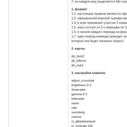
7. на каждую игру выделяется hltv-се
1. формат
1.1. настоящие правила являются оф
1.2. официальной версией турнира явля
1.4. в игре принимают участие 2 кома
1.5. игра состоит из 2-х периодов по
1.6. в начале каждого периода на фи
1.7. один период команда проводит за о
которую она будет начинать играть!
2. карты:
de_dust2
de_inferno
de_nuke
3. настройки клиента:
adjust_crosshair
brightness 0-2
drawradar
gamma 0-3
hideradar
name
rate
sensitivity
volume
cl_allowdownload
cl_cmdrate 100