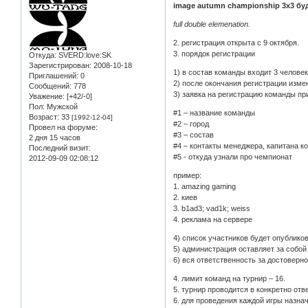
image autumn championship 3x3 бу
full double elemenation.
2. регистрация открыта с 9 октября.
3. порядок регистрации
Откуда:
SVERD:love:SK
Зарегистрирован
: 2008-10-18
1) в состав команды входит 3 человек
Приглашений:
0
2) после окончания регистрации изме
Сообщений:
778
3) заявка на регистрацию команды п
Уважение:
[+42/-0]
Пол:
Мужской
#1 – название команды
Возраст:
33
[1992-12-04]
#2 – город
Провел на форуме:
#3 – состав
2 дня 15 часов
#4 – контакты менеджера, капитана ко
Последний визит:
#5 - откуда узнали про чемпионат
2012-09-09 02:08:12
пример:
1. amazing gaming
2. киев
3. b1ad3; vad1k; weiss
4. реклама на сервере
4) список участников будет опублико
5) администрация оставляет за собой
6) вся ответственность за достоверн
4. лимит команд на турнир – 16.
5. турнир проводится в конкретно от
6. для проведения каждой игры назна