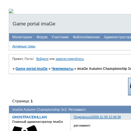
Game portal imaGe
Мониторинг
Форум
Участники
Файлообменник
Администратор
Активные темы
Привет, Гость!
Войдите
или
зарегистрируйтесь
.
»
Game portal imaGe
»
Чемпионаты
»
imaGe Autumn Championship 3x
Страница:
1
imaGe Autumn Championship 3x3. Регламент.
GHOSTFACEKILLAH
Поделиться
2009-11-09 12:48:38
Главный администратор imaGe
регламент