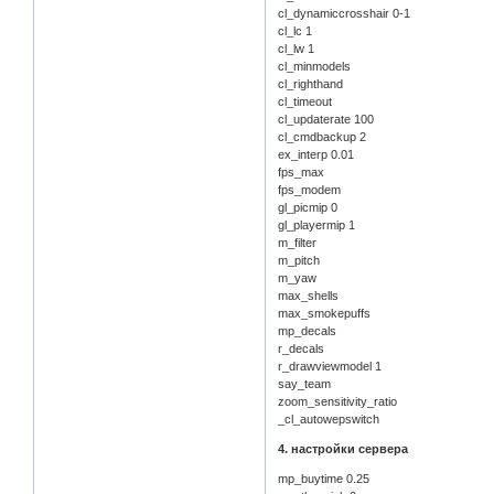
cl_dynamiccrosshair 0-1
cl_lc 1
cl_lw 1
cl_minmodels
cl_righthand
cl_timeout
cl_updaterate 100
cl_cmdbackup 2
ex_interp 0.01
fps_max
fps_modem
gl_picmip 0
gl_playermip 1
m_filter
m_pitch
m_yaw
max_shells
max_smokepuffs
mp_decals
r_decals
r_drawviewmodel 1
say_team
zoom_sensitivity_ratio
_cl_autowepswitch
4. настройки сервера
mp_buytime 0.25