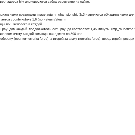
рвер, адреса hltv анонсируются заблаговременно на сайте.
ициальными правилами image autumn championship 3x3 и являются обязательными для
ется counter-strike 1.6 (non-steam/steam).
нды по 3 человека в каждой.
 15 раундов каждый. продолжительность раунда составляет 1,45 минуты. (mp_roundtime "
нансовом счету каждой команды находится по 800 usd.
борону (counter-terrorist force), а второй за атаку (terrorist force). перед игрой пров