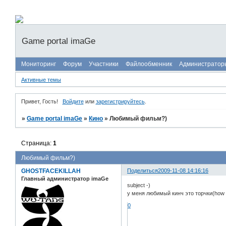
Game portal imaGe
Мониторинг
Форум
Участники
Файлообменник
Администратор
Активные темы
Привет, Гость!
Войдите
или
зарегистрируйтесь
.
»
Game portal imaGe
»
Кино
»
Любимый фильм?)
Страница:
1
Любимый фильм?)
GHOSTFACEKILLAH
Поделиться
2009-11-08 14:16:16
Главный администратор imaGe
subject -)
у меня любимый кинч это торчки(how
0