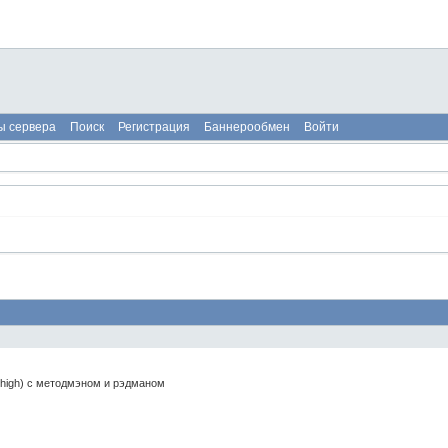
ы сервера
Поиск
Регистрация
Баннерообмен
Войти
 high) с методмэном и рэдманом