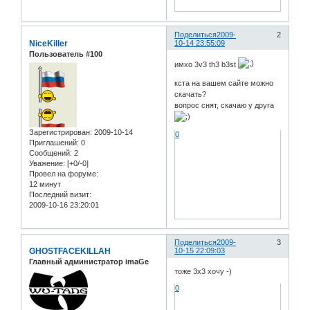
Поделиться
2009-
2
NiceKiller
10-14 23:55:09
Пользователь #100
имхо 3v3 th3 b3st
кста на вашем сайте можно
скачать?
вопрос снят, скачаю у друга
Зарегистрирован
: 2009-10-14
0
Приглашений:
0
Сообщений:
2
Уважение:
[+0/-0]
Провел на форуме:
12 минут
Последний визит:
2009-10-16 23:20:01
Поделиться
2009-
3
GHOSTFACEKILLAH
10-15 22:09:03
Главный администратор imaGe
тоже 3х3 хочу -)
0