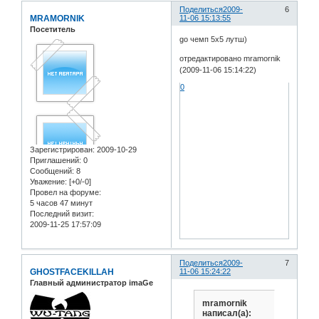
Поделиться
2009-
6
MRAMORNIK
11-06 15:13:55
Посетитель
go чемп 5х5 лутш)
отредактировано mramornik
(2009-11-06 15:14:22)
0
Зарегистрирован
: 2009-10-29
Приглашений:
0
Сообщений:
8
Уважение:
[+0/-0]
Провел на форуме:
5 часов 47 минут
Последний визит:
2009-11-25 17:57:09
Поделиться
2009-
7
GHOSTFACEKILLAH
11-06 15:24:22
Главный администратор imaGe
mramornik
написал(а):