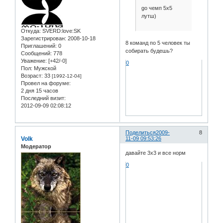
go чемп 5х5
лутш)
Откуда:
SVERD:love:SK
Зарегистрирован
: 2008-10-18
8 команд по 5 человек ты
Приглашений:
0
собирать будешь?
Сообщений:
778
Уважение:
[+42/-0]
0
Пол:
Мужской
Возраст:
33
[1992-12-04]
Провел на форуме:
2 дня 15 часов
Последний визит:
2012-09-09 02:08:12
Поделиться
2009-
8
Volk
11-09 09:53:26
Модератор
давайте 3х3 и все норм
0