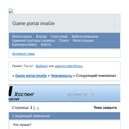
Game portal imaGe
Мониторинг
Форум
Участники
Файлообменник
Администраторы сервера
Поиск
Регистрация
Баннерообмен
Войти
Активные темы
Привет, Гость!
Войдите
или
зарегистрируйтесь
.
»
Game portal imaGe
»
Чемпионаты
»
Следующий чемпионат
Страница:
1
2
»
Тема закрыта
Следующий чемпионат
Что лучше?