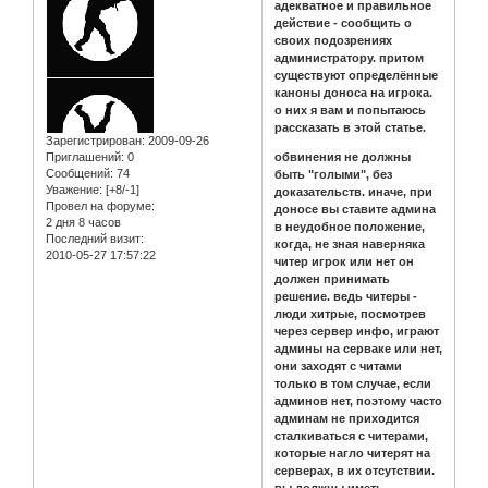
адекватное и правильное
действие - сообщить о
своих подозрениях
администратору. притом
существуют определённые
каноны доноса на игрока.
о них я вам и попытаюсь
рассказать в этой статье.
Зарегистрирован
: 2009-09-26
Приглашений:
0
обвинения не должны
Сообщений:
74
быть "голыми", без
Уважение:
[+8/-1]
доказательств. иначе, при
Провел на форуме:
доносе вы ставите админа
2 дня 8 часов
в неудобное положение,
Последний визит:
когда, не зная наверняка
2010-05-27 17:57:22
читер игрок или нет он
должен принимать
решение. ведь читеры -
люди хитрые, посмотрев
через сервер инфо, играют
админы на серваке или нет,
они заходят с читами
только в том случае, если
админов нет, поэтому часто
админам не приходится
сталкиваться с читерами,
которые нагло читерят на
серверах, в их отсутствии.