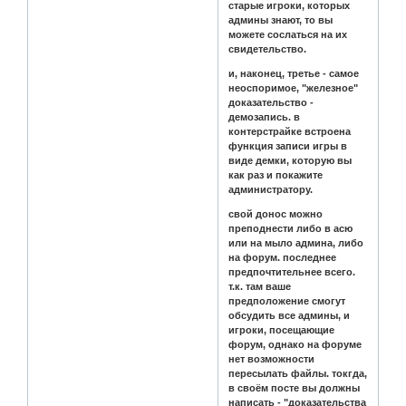
старые игроки, которых
админы знают, то вы
можете сослаться на их
свидетельство.
и, наконец, третье - самое
неоспоримое, "железное"
доказательство -
демозапись. в
контерстрайке встроена
функция записи игры в
виде демки, которую вы
как раз и покажите
администратору.
свой донос можно
преподнести либо в асю
или на мыло админа, либо
на форум. последнее
предпочтительнее всего.
т.к. там ваше
предположение смогут
обсудить все админы, и
игроки, посещающие
форум, однако на форуме
нет возможности
пересылать файлы. токгда,
в своём посте вы должны
написать - "доказательства