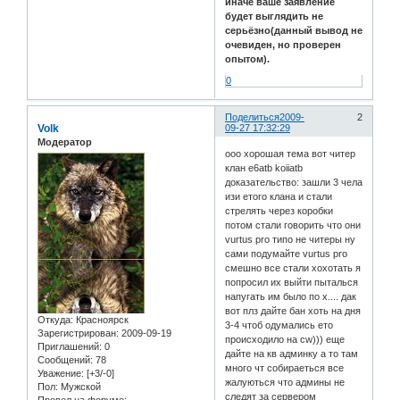
иначе ваше заявление
будет выглядить не
серьёзно(данный вывод не
очевиден, но проверен
опытом).
0
Поделиться
2009-
2
Volk
09-27 17:32:29
Модератор
ооо хорошая тема вот читер
клан e6atb koiiatb
доказательство: зашли 3 чела
изи етого клана и стали
стрелять через коробки
потом стали говорить что они
vurtus pro типо не читеры ну
сами подумайте vurtus pro
смешно все стали хохотать я
попросил их выйти пыталься
напугать им было по х.... дак
вот плз дайте бан хоть на дня
Откуда:
Красноярск
3-4 чтоб одумались ето
Зарегистрирован
: 2009-09-19
происходило на cw))) еще
Приглашений:
0
дайте на кв админку а то там
Сообщений:
78
много чт собираеться все
Уважение:
[+3/-0]
жалуються что админы не
Пол:
Мужской
следят за сервером