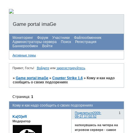
Game portal imaGe
Мониторинг
Форум
Участники
Файлообменник
Администраторы сервера
Поиск
Регистрация
Баннерообмен
Войти
Активные темы
Привет, Гость!
Войдите
или
зарегистрируйтесь
.
»
Game portal imaGe
»
Counter Strike 1.6
»
Кому и как надо
сообщить о своих подозрениях
Страница:
1
Кому и как надо сообщить о своих подозрениях
Поделиться
2009-
1
Ka[G]eR
09-27 17:02:52
Модератор
наткнувшись на читера на
игровом сервере - самое