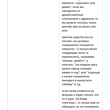
имеются - скриншот или
демка". если вы
находитесь в
дружественных
отношениях с админом, то
вы можете послать свою
жалобу ему на мыло или
асю.
притом, куда бы вы не
писали, вы должны
совершенно конкретно
написать: "у игрока были
следующие читы" и
перечислить, например
"валхак, аимбот", и
описать: "на каждом шагу
валил народ пачками
прямо в хэд", или "подходя
к нычке неприятеля,
высадил в нычку всю
обойму" и т.д.
если читер появится на
форуме и будет писать что-
то в духе "за базар
ответишь", то лучше вам не
обращать на это внимание,