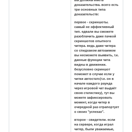
вы должны иметь
доказательства. всего есть
три основных типа
доказательств:
первое - скриншоты.
самый не эффективный
тип. едвали вы сможете
разоблачить даже пачкой
скриншотов опытного
читера. ведь даже читера
со спидхаком автоаимом
вы несможете выявить, т.к.
данные функции чита
видны в движении.
безусловно скриншот
поможет в случае если у
читки автостатс(т.е. он в
начале каждого раунда
через игровой чат выдаёт
свою статистику), тут вы
можете зафиксировать
момент, когда читер в
очередной раз отрапортует
о своих "успехах".
второе - свидетели. если
на сервере, когда играл
читер, были уважаемые,