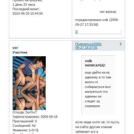
Провел на форуме:
1 день 23 часа
Последний визит:
чит валхак
2010-06-29 10:44:55
отредактировано volk (2009-
09-27 17:33:58)
0
Поделиться
2009-
3
ver
09-27 19:27:55
Участник
volk
написал(а):
еще дайте на кв
админку а то там
много чт
собираеться все
жалуються что
админы не
следят за
сервером
Откуда:
SurGuT
Зарегистрирован
: 2009-09-18
Приглашений:
0
если люди хотят кв, то пусть
Сообщений:
54
на сайте другим кланам
Уважение:
[+3/-0]
забивают его и