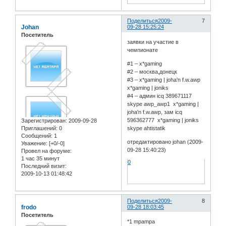
Поделиться
2009-
7
Johan
09-28 15:25:24
Посетитель
заявки на участие в
чемпионате
#1 – x*gaming
#2 – москва,донецк
#3 – x*gaming | joha'n f.w.awp
x*gaming | joniks
#4 – админ icq 389671117
skype awp_awp1 x*gaming |
joha'n f.w.awp, зам icq
596362777 x*gaming | joniks
Зарегистрирован
: 2009-09-28
Приглашений:
0
skype ahtistatik
Сообщений:
1
отредактировано johan (2009-
Уважение:
[+0/-0]
09-28 15:40:23)
Провел на форуме:
1 час 35 минут
0
Последний визит:
2009-10-13 01:48:42
Поделиться
2009-
8
frodo
09-28 18:03:45
Посетитель
*1 mpampa