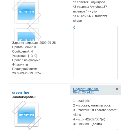
*2 cоветск , одинцово
*3 mpampa *>> yhuta3? ,
mpampa *>> ytior
*3 481253563 , frodozzz -
skype
0
Зарегистрирован
: 2009-09-28
Приглашений:
0
Сообщений:
4
Уважение:
[+0/-0]
Провел на форуме:
44 минуты
Последний визит:
2009-09-29 19:53:57
Поделиться
2009-
9
green_her
09-28 20:24:20
Заблокирован
1 – zadrotic '
2 – москва, магнитагорск
3 – zadrotic ' rt zadrotic ' aesth*
<3 hs
4 – icq - 429657087(rt)
415195689 - (aesth)