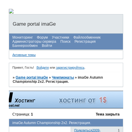
Game portal imaGe
Мониторинг
Форум
Участники
Файлообменник
Администраторы сервера
Поиск
Регистрация
Баннерообмен
Войти
Активные темы
Привет, Гость!
Войдите
или
зарегистрируйтесь
.
»
Game portal imaGe
»
Чемпионаты
»
imaGe Autumn
Championship 2x2. Регистрация.
Страница:
1
Тема закрыта
imaGe Autumn Championship 2x2. Регистрация.
Поделиться
2009-
1