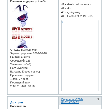
Главный модератор imaGe
#1 - ebash po kvadratam
#2 - ekb
#3 - k, oing oing
#4 - 1-430-659, 2-199-765
0
Откуда:
Екатеринбург
Зарегистрирован
: 2008-10-18
Приглашений:
0
Сообщений:
123
Уважение:
[+6/-0]
Пол:
Мужской
Возраст:
33
[1993-05-09]
Провел на форуме:
1 день 7 часов
Последний визит:
2009-11-26 00:18:20
Поделиться
2009-
3
Дмитрий
09-25 22:04:29
Посетитель