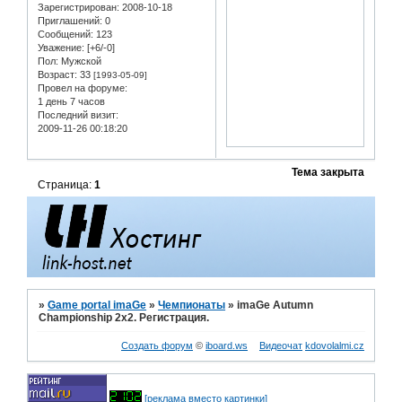
Зарегистрирован
: 2008-10-18
Приглашений:
0
Сообщений:
123
Уважение:
[+6/-0]
Пол:
Мужской
Возраст:
33
[1993-05-09]
Провел на форуме:
1 день 7 часов
Последний визит:
2009-11-26 00:18:20
Тема закрыта
Страница:
1
»
Game portal imaGe
»
Чемпионаты
»
imaGe Autumn
Championship 2x2. Регистрация.
Создать форум
©
iboard.ws
Видеочат
kdovolalmi.cz
[реклама вместо картинки]