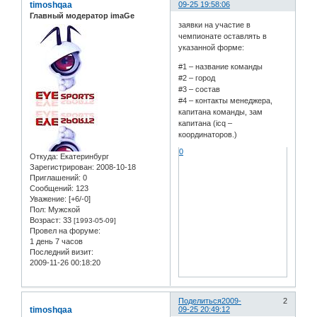
timoshqaa
09-25 19:58:06
Главный модератор imaGe
заявки на участие в
чемпионате оставлять в
указанной форме:
#1 – название команды
#2 – город
#3 – состав
#4 – контакты менеджера,
капитана команды, зам
капитана (icq –
координаторов.)
0
Откуда:
Екатеринбург
Зарегистрирован
: 2008-10-18
Приглашений:
0
Сообщений:
123
Уважение:
[+6/-0]
Пол:
Мужской
Возраст:
33
[1993-05-09]
Провел на форуме:
1 день 7 часов
Последний визит:
2009-11-26 00:18:20
Поделиться
2009-
2
timoshqaa
09-25 20:49:12