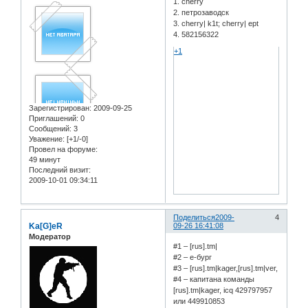
1. cherry
2. петрозаводск
3. cherry| k1t; cherry| ept
4. 582156322
+1
Зарегистрирован
: 2009-09-25
Приглашений:
0
Сообщений:
3
Уважение:
[+1/-0]
Провел на форуме:
49 минут
Последний визит:
2009-10-01 09:34:11
Поделиться
2009-
4
Ka[G]eR
09-26 16:41:08
Модератор
#1 – [rus].tm|
#2 – е-бург
#3 – [rus].tm|kager,[rus].tm|ver,
#4 – капитана команды
[rus].tm|kager, icq 429797957
или 449910853