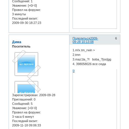
Сообщений:
1
Уважение:
[+0/-0]
Провел на форуме:
3 минуты
Последний визит:
2009-09-30 18:27:23
Поделиться
2009-
6
Дима
09-28 10:13:08
Посетитель
1.m!x.tm_rwin >
2.tmn
3.maz1la_?! boba_?[oo]gg
4. 398058026 все сюда
0
Зарегистрирован
: 2009-09-28
Приглашений:
0
Сообщений:
5
Уважение:
[+0/-0]
Провел на форуме:
3 часа 6 минут
Последний визит:
2009-11-18 09:06:33