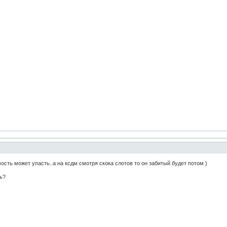
ость может упасть..а на ксдм смотря скока слотов то он забитый будет потом )
ь?