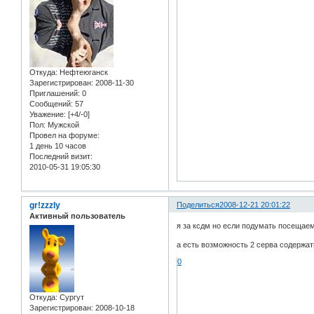
Откуда:
Нефтеюганск
Зарегистрирован
: 2008-11-30
Приглашений:
0
Сообщений:
57
Уважение:
[+4/-0]
Пол:
Мужской
Провел на форуме:
1 день 10 часов
Последний визит:
2010-05-31 19:05:30
gr!zzzly
Поделиться
2008-12-21 20:01:22
Активный пользователь
я за ксдм но если подумать посещаем
а есть возможность 2 серва содержат
0
Откуда:
Сургут
Зарегистрирован
: 2008-10-18