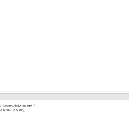
к произошёл),я за amx..)
по-меньше было))