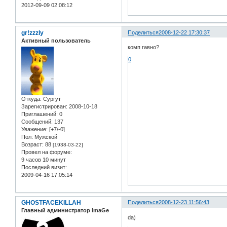
2012-09-09 02:08:12
gr!zzzly
Поделиться
2008-12-22 17:30:37
Активный пользователь
комп гавно?
0
Откуда:
Сургут
Зарегистрирован
: 2008-10-18
Приглашений:
0
Сообщений:
137
Уважение:
[+7/-0]
Пол:
Мужской
Возраст:
88
[1938-03-22]
Провел на форуме:
9 часов 10 минут
Последний визит:
2009-04-16 17:05:14
GHOSTFACEKILLAH
Поделиться
2008-12-23 11:56:43
Главный администратор imaGe
da)