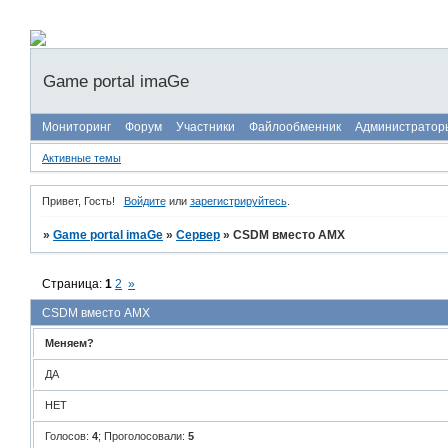
Game portal imaGe
Мониторинг
Форум
Участники
Файлообменник
Администратор
Активные темы
Привет, Гость!
Войдите
или
зарегистрируйтесь
.
»
Game portal imaGe
»
Сервер
»
CSDM вместо AMX
Страница:
1
2
»
CSDM вместо AMX
Меняем?
ДА
НЕТ
Голосов:
4
;
Проголосовали:
5