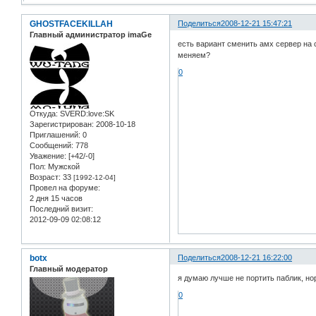
GHOSTFACEKILLAH
Поделиться
2008-12-21 15:47:21
Главный администратор imaGe
есть вариант сменить амх сервер на
меняем?
0
Откуда:
SVERD:love:SK
Зарегистрирован
: 2008-10-18
Приглашений:
0
Сообщений:
778
Уважение:
[+42/-0]
Пол:
Мужской
Возраст:
33
[1992-12-04]
Провел на форуме:
2 дня 15 часов
Последний визит:
2012-09-09 02:08:12
botx
Поделиться
2008-12-21 16:22:00
Главный модератор
я думаю лучше не портить паблик, но
0