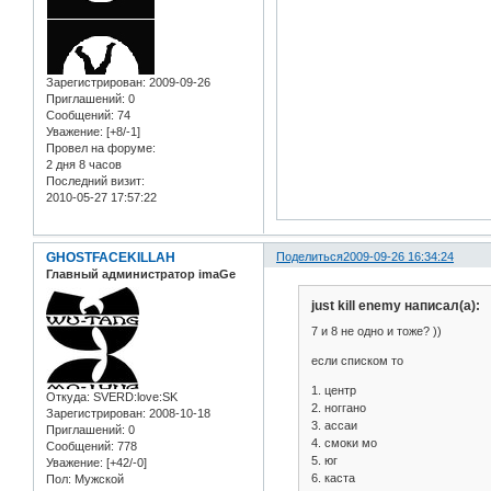
Зарегистрирован
: 2009-09-26
Приглашений:
0
Сообщений:
74
Уважение:
[+8/-1]
Провел на форуме:
2 дня 8 часов
Последний визит:
2010-05-27 17:57:22
GHOSTFACEKILLAH
Поделиться
2009-09-26 16:34:24
Главный администратор imaGe
just kill enemy написал(а):
7 и 8 не одно и тоже? ))
если списком то
1. центр
Откуда:
SVERD:love:SK
2. ноггано
Зарегистрирован
: 2008-10-18
3. ассаи
Приглашений:
0
4. смоки мо
Сообщений:
778
5. юг
Уважение:
[+42/-0]
6. каста
Пол:
Мужской