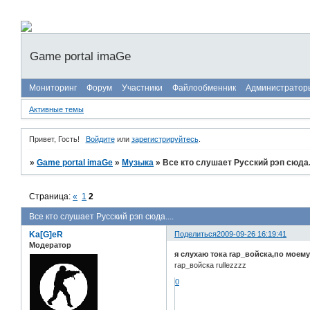
Game portal imaGe
Мониторинг
Форум
Участники
Файлообменник
Администратор
Активные темы
Привет, Гость!
Войдите
или
зарегистрируйтесь
.
»
Game portal imaGe
»
Музыка
»
Все кто слушает Русский рэп сюда..
Страница:
«
1
2
Все кто слушает Русский рэп сюда....
Ka[G]eR
Поделиться
2009-09-26 16:19:41
Модератор
я слухаю тока rap_войска,по моему
rap_войска rullezzzz
0