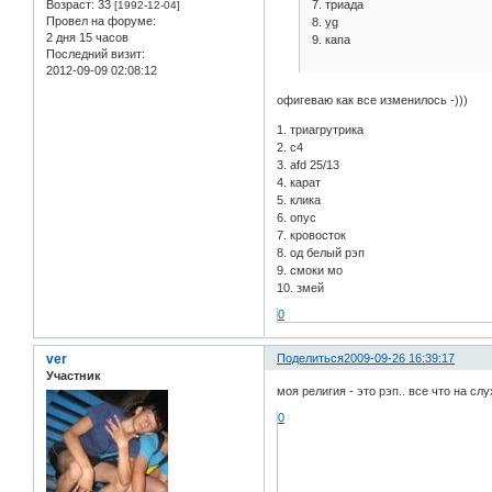
7. триада
Возраст:
33
[1992-12-04]
Провел на форуме:
8. yg
2 дня 15 часов
9. капа
Последний визит:
2012-09-09 02:08:12
офигеваю как все изменилось -)))
1. триагрутрика
2. c4
3. afd 25/13
4. карат
5. клика
6. опус
7. кровосток
8. од белый рэп
9. смоки мо
10. змей
0
ver
Поделиться
2009-09-26 16:39:17
Участник
моя религия - это рэп.. все что на сл
0