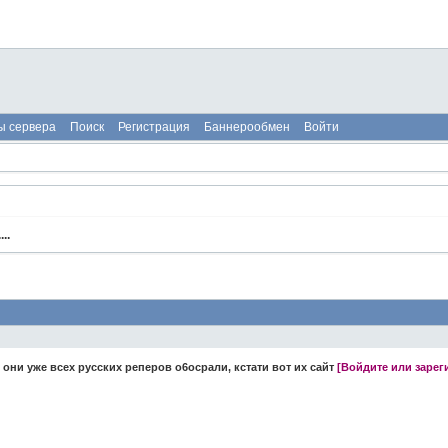
ы сервера
Поиск
Регистрация
Баннерообмен
Войти
..
 они уже всех русских реперов о6осрали, кстати вот их сайт
[Войдите или зарег