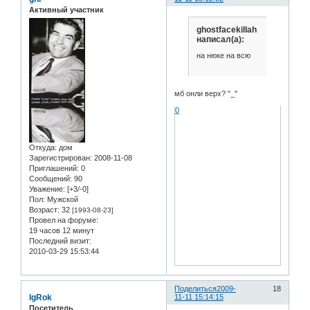
Активный участник
ghostfacekillah
написал(а):
на нюке на всю
мб онли верх? "_"
0
Откуда:
дом
Зарегистрирован
: 2008-11-08
Приглашений:
0
Сообщений:
90
Уважение:
[+3/-0]
Пол:
Мужской
Возраст:
32
[1993-08-23]
Провел на форуме:
19 часов 12 минут
Последний визит:
2010-03-29 15:53:44
Поделиться
2009-
18
IgRok
11-11 15:14:15
Посетитель