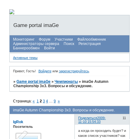
Game portal imaGe
Мониторинг
Форум
Участники
Файлообменник
Администраторы сервера
Поиск
Регистрация
Баннерообмен
Войти
Активные темы
Привет, Гость!
Войдите
или
зарегистрируйтесь
.
»
Game portal imaGe
»
Чемпионаты
»
imaGe Autumn
Championship 3x3. Вопросы и обсуждение.
Страница:
«
1
2
3
4
…
9
»
imaGe Autumn Championship 3x3. Вопросы и обсуждение.
Поделиться
2009-
11
IgRok
11-10 15:54:33
Посетитель
а когда он проходить будет? и
каков список участников? как