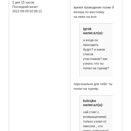
2 дня 15 часов
Последний визит:
время проведение позже 9
2012-09-09 02:08:12
вечера по местному
на нюке на всю
igrok
написал(а):
а когда он
проходить
будет? и каков
список
участников? как
узнать что ты
попал на турнир?
персонально для тебя: ты
попал на турнир.
keksjke
написал(а):
хай стик! с
возвращением)
только узнал от
никсона , что
опять работаете)