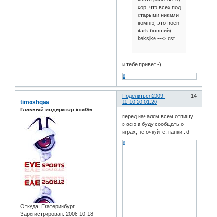
сор, что всех под
старыми никами
помню) это froen
dark бывший)
keksjke ---> dst
и тебе привет -)
0
Поделиться
2009-
14
timoshqaa
11-10 20:01:20
Главный модератор imaGe
перед началом всем отпишу
в асю и буду сообщать о
играх, не очкуйте, панки : d
0
Откуда:
Екатеринбург
Зарегистрирован
: 2008-10-18