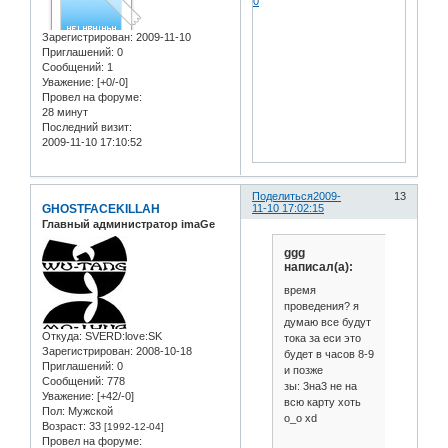
0
Зарегистрирован
: 2009-11-10
Приглашений:
0
Сообщений:
1
Уважение:
[+0/-0]
Провел на форуме:
28 минут
Последний визит:
2009-11-10 17:10:52
Поделиться
2009-
13
GHOSTFACEKILLAH
11-10 17:02:15
Главный администратор imaGe
ggg
написал(а):
время
проведения? я
думаю все будут
Откуда:
SVERD:love:SK
тока за еси это
Зарегистрирован
: 2008-10-18
будет в часов 8-9
Приглашений:
0
и позже
Сообщений:
778
зы: 3на3 не на
Уважение:
[+42/-0]
всю карту хоть
Пол:
Мужской
о_о xd
Возраст:
33
[1992-12-04]
Провел на форуме: