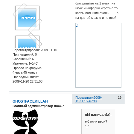
бля,давайте на 1 плант на
нюке и инферно играть,а то
карты большие очень.........а
на дасте2 можно и по всей!
0
Зарегистрирован
: 2009-11-10
Приглашений:
0
Сообщений:
6
Уважение:
[+0/-0]
Провел на форуме:
4 часа 45 минут
Последний визит:
2009-11-20 22:31:03
Поделиться
2009-
19
GHOSTFACEKILLAH
11-11 15:46:30
Главный администратор imaGe
ghl написал(а):
мб онли верх?
"_"