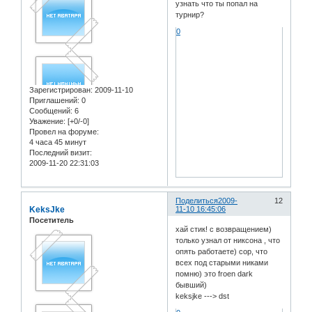
узнать что ты попал на
турнир?
0
Зарегистрирован
: 2009-11-10
Приглашений:
0
Сообщений:
6
Уважение:
[+0/-0]
Провел на форуме:
4 часа 45 минут
Последний визит:
2009-11-20 22:31:03
Поделиться
2009-
12
KeksJke
11-10 16:45:06
Посетитель
хай стик! с возвращением)
только узнал от никсона , что
опять работаете) сор, что
всех под старыми никами
помню) это froen dark
бывший)
keksjke ---> dst