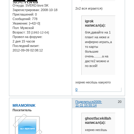
Откуда:
SVERD:love:SK
2x2 вся играется)
Зарегистрирован
: 2008-10-18
Приглашений:
0
Сообщений:
778
igrok
Уважение:
[+42/-0]
написал(а):
Пол:
Мужской
Возраст:
33
бля,давайте на 1
[1992-12-04]
Провел на форуме:
плант на нюке и
2 дня 15 часов
инферно играть,а
Последний визит:
то карты
2012-09-09 02:08:12
большие
очень.........а на
дасте2 можно и
по всей!
херню несёшь какуюто
0
Поделиться
2009-
20
MRAMORNIK
11-11 15:55:14
Посетитель
ghostfacekillah
написал(а):
херню несёшь