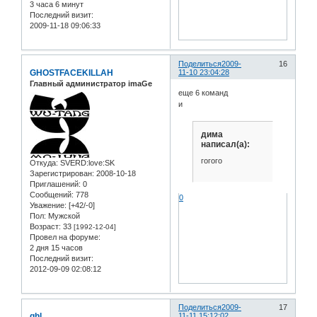
3 часа 6 минут
Последний визит:
2009-11-18 09:06:33
Поделиться
2009-
16
GHOSTFACEKILLAH
11-10 23:04:28
Главный администратор imaGe
еще 6 команд
и
дима
написал(а):
гогого
Откуда:
SVERD:love:SK
Зарегистрирован
: 2008-10-18
Приглашений:
0
Сообщений:
778
0
Уважение:
[+42/-0]
Пол:
Мужской
Возраст:
33
[1992-12-04]
Провел на форуме:
2 дня 15 часов
Последний визит:
2012-09-09 02:08:12
Поделиться
2009-
17
ghl
11-11 15:12:02