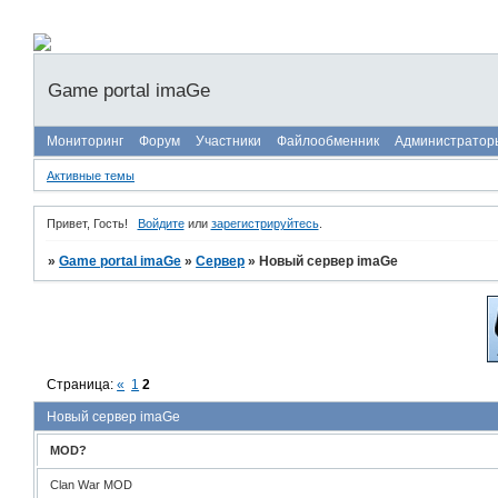
Game portal imaGe
Мониторинг
Форум
Участники
Файлообменник
Администратор
Активные темы
Привет, Гость!
Войдите
или
зарегистрируйтесь
.
»
Game portal imaGe
»
Сервер
»
Новый сервер imaGe
Страница:
«
1
2
Новый сервер imaGe
MOD?
Clan War MOD