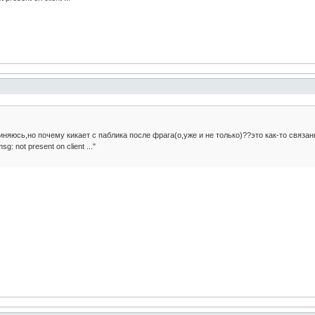
иняюсь,но почему кикает с паблика после фрага(о,уже и не только)??это как-то связан
: not present on client ..."