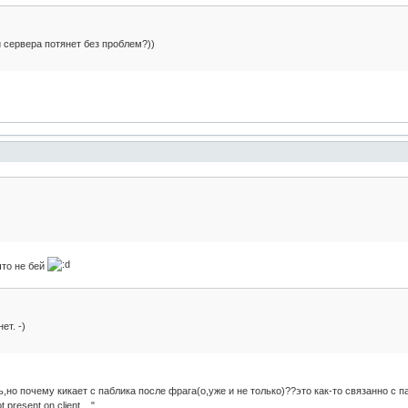
и сервера потянет без проблем?))
что не бей
ет. -)
,но почему кикает с паблика после фрага(о,уже и не только)??это как-то связанно с 
present on client ..."