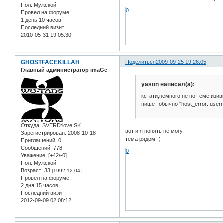
Пол:
Мужской
0
Провел на форуме:
1 день 10 часов
Последний визит:
2010-05-31 19:05:30
GHOSTFACEKILLAH
Поделиться
2009-09-25 19:26:05
Главный администратор imaGe
yason написал(а):
кстати,немного не по теме,изив
пишет обычно "host_error: usermsg
Откуда:
SVERD:love:SK
вот и я понять не могу.
Зарегистрирован
: 2008-10-18
тема рядом -)
Приглашений:
0
Сообщений:
778
0
Уважение:
[+42/-0]
Пол:
Мужской
Возраст:
33
[1992-12-04]
Провел на форуме:
2 дня 15 часов
Последний визит:
2012-09-09 02:08:12