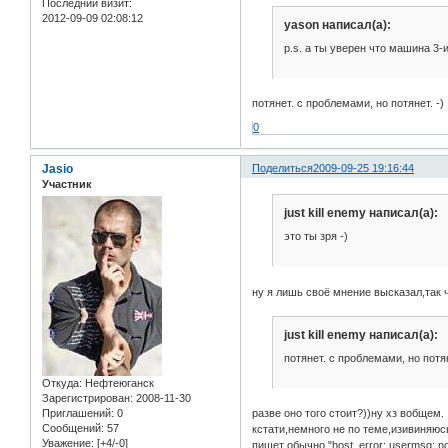
Последний визит:
2012-09-09 02:08:12
yason написал(а):
p.s. а ты уверен что машина 3-
потянет. с проблемами, но потянет. -)
0
Jasio
Поделиться
2009-09-25 19:16:44
Участник
just kill enemy написал(а):
это ты зря -)
ну я лишь своё мнение высказал,так 
just kill enemy написал(а):
потянет. с проблемами, но потян
Откуда:
Нефтеюганск
Зарегистрирован
: 2008-11-30
разве оно того стоит?))ну хз вобщем.
Приглашений:
0
Сообщений:
57
кстати,немного не по теме,изивиняюсь
Уважение:
[+4/-0]
пишет обычно "host_error: usermsg: not 