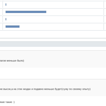
лагов меньше было)
 не высок,а на этих модах и подавно меньше будет(сужу по своему опыту)
кие такие -)