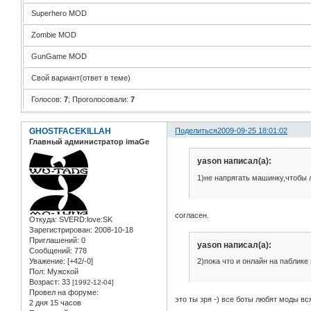
Superhero MOD
Zombie MOD
GunGame MOD
Свой вариант(ответ в теме)
Голосов:
7
;
Проголосовали:
7
GHOSTFACEKILLAH
Поделиться
2009-09-25 18:01:02
Главный администратор imaGe
yason написал(а):
1)не напрягать машинку,чтобы 
согласен.
Откуда:
SVERD:love:SK
Зарегистрирован
: 2008-10-18
Приглашений:
0
yason написал(а):
Сообщений:
778
Уважение:
[+42/-0]
2)пока что и онлайн на паблике
Пол:
Мужской
Возраст:
33
[1992-12-04]
Провел на форуме:
это ты зря -) все боты любят моды вся
2 дня 15 часов