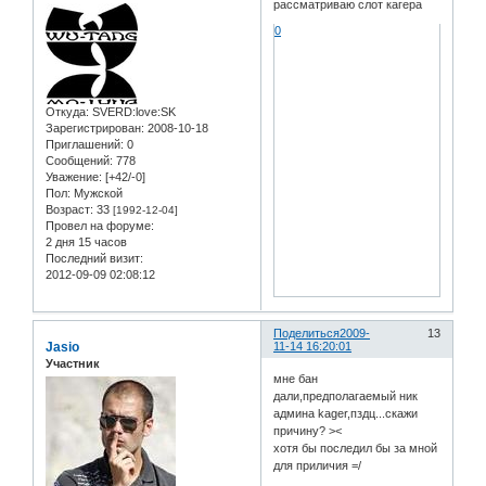
рассматриваю слот кагера
0
Откуда:
SVERD:love:SK
Зарегистрирован
: 2008-10-18
Приглашений:
0
Сообщений:
778
Уважение:
[+42/-0]
Пол:
Мужской
Возраст:
33
[1992-12-04]
Провел на форуме:
2 дня 15 часов
Последний визит:
2012-09-09 02:08:12
Поделиться
2009-
13
Jasio
11-14 16:20:01
Участник
мне бан
дали,предполагаемый ник
админа kager,пздц...скажи
причину? ><
хотя бы последил бы за мной
для приличия =/