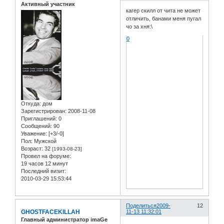
Активный участник
кагер скилл от чита не может
отличить, банами меня пугал
чо за хня:\
0
Откуда:
дом
Зарегистрирован
: 2008-11-08
Приглашений:
0
Сообщений:
90
Уважение:
[+3/-0]
Пол:
Мужской
Возраст:
32
[1993-08-23]
Провел на форуме:
19 часов 12 минут
Последний визит:
2010-03-29 15:53:44
Поделиться
2009-
12
GHOSTFACEKILLAH
11-13 11:32:01
Главный администратор imaGe