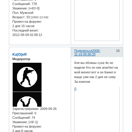
Сообщений:
778
Уважение:
[+42/-0]
Пол:
Мужской
Возраст:
33
[1992-12-04]
Провел на форуме:
2 дня 15 часов
Последний визит:
2012-09-09 02:08:12
Поделиться
2009-
15
Ka[G]eR
11-15 00:36:33
Модератор
6ля вы е6ланы сука 4е не
видели 4то он ник anarhist на
мой менял вот и он 6анил я
ваще уже как 2 дня не сижу
3а компом
0
Зарегистрирован
: 2009-09-26
Приглашений:
0
Сообщений:
74
Уважение:
[+8/-1]
Провел на форуме:
2 дня 8 часов