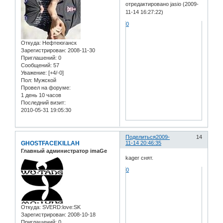
отредактировано jasio (2009-
11-14 16:27:22)
0
Откуда:
Нефтеюганск
Зарегистрирован
: 2008-11-30
Приглашений:
0
Сообщений:
57
Уважение:
[+4/-0]
Пол:
Мужской
Провел на форуме:
1 день 10 часов
Последний визит:
2010-05-31 19:05:30
Поделиться
2009-
14
GHOSTFACEKILLAH
11-14 20:46:35
Главный администратор imaGe
kager снят.
0
Откуда:
SVERD:love:SK
Зарегистрирован
: 2008-10-18
Приглашений:
0