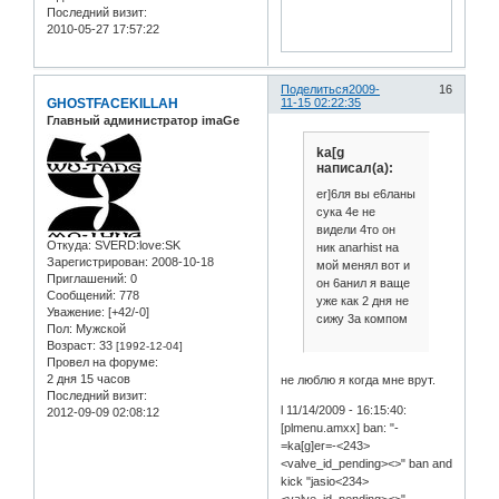
Последний визит:
2010-05-27 17:57:22
Поделиться
2009-
16
GHOSTFACEKILLAH
11-15 02:22:35
Главный администратор imaGe
ka[g
написал(а):
er]6ля вы е6ланы
сука 4е не
видели 4то он
Откуда:
SVERD:love:SK
ник anarhist на
Зарегистрирован
: 2008-10-18
мой менял вот и
Приглашений:
0
он 6анил я ваще
Сообщений:
778
уже как 2 дня не
Уважение:
[+42/-0]
сижу 3а компом
Пол:
Мужской
Возраст:
33
[1992-12-04]
Провел на форуме:
2 дня 15 часов
не люблю я когда мне врут.
Последний визит:
l 11/14/2009 - 16:15:40:
2012-09-09 02:08:12
[plmenu.amxx] ban: "-
=ka[g]er=-<243>
<valve_id_pending><>" ban and
kick "jasio<234>
<valve_id_pending><>"