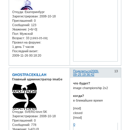
Откуда:
Екатеринбург
Зарегистрирован
: 2008-10-18
Приглашений:
0
Сообщений:
123
Уважение:
[+6/-0]
Пол:
Мужской
Возраст:
33
[1993-05-09]
Провел на форуме:
1 день 7 часов
Последний визит:
2009-11-26 00:18:20
Поделиться
2009-
13
GHOSTFACEKILLAH
09-25 19:36:42
Главный администратор imaGe
что будет?
image championship 2x2
когда?
в ближайшее время
[mod]
Откуда:
SVERD:love:SK
closed
Зарегистрирован
: 2008-10-18
[/mod]
Приглашений:
0
0
Сообщений:
778
Уважение:
[+42/-0]