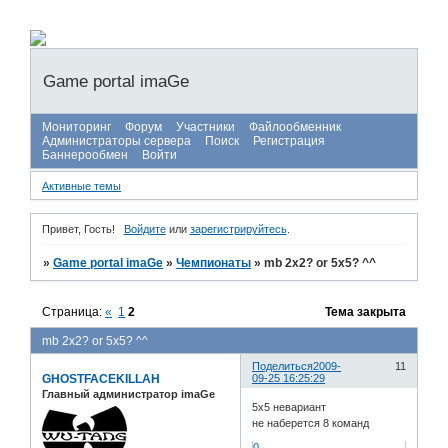
Game portal imaGe
Мониторинг
Форум
Участники
Файлообменник
Администраторы сервера
Поиск
Регистрация
Баннерообмен
Войти
Активные темы
Привет, Гость!
Войдите
или
зарегистрируйтесь
.
»
Game portal imaGe
»
Чемпионаты
»
mb 2x2? or 5x5? ^^
Страница:
«
1
2
Тема закрыта
mb 2x2? or 5x5? ^^
Поделиться
2009-
11
GHOSTFACEKILLAH
09-25 16:25:29
Главный администратор imaGe
5х5 невариант
не наберется 8 команд
0