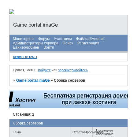
Game portal imaGe
Мониторинг
Форум
Участники
Файлообменник
Администраторы сервера
Поиск
Регистрация
Баннерообмен
Войти
Активные темы
Привет, Гость!
Войдите
или
зарегистрируйтесь
.
»
Game portal imaGe
»
Сборка серверов
Страница:
1
Сборка серверов
Последнее
Тема
Ответов
Просмотров
сообщение