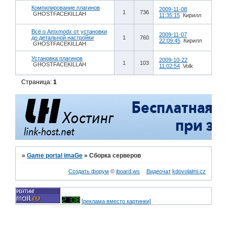
Компилирование плагинов
2009-11-08
1
736
GHOSTFACEKILLAH
11:35:15
Кирилл
Всё о Amxmodx от установки
2009-11-07
до детальной настройки
1
760
22:09:45
Кирилл
GHOSTFACEKILLAH
Установка плагинов
2009-10-22
1
103
GHOSTFACEKILLAH
11:02:54
Volk
Страница:
1
»
Game portal imaGe
»
Сборка серверов
Создать форум
©
iboard.ws
Видеочат
kdovolalmi.cz
[реклама вместо картинки]